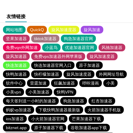
友情链接
网站地图
QuickQ
旋风加速度器
旋风加速
坚果加速器
tiktok加速器
狗急加速器官网
免费vqn外网加速
小蓝鸟
优途加速器官网
风驰加速器
旋风加速器
免费vps加速器外网苹果版
旋风加速度器
快连加速器
快连加速器官网入口
原子加速器
快鸭加速器
快柠檬加速器
旋风加速度器
外网网址导航
软件中心
雷霆加速
狂飙加速器
哔咔漫画
小美
小美vpn
小美加速器
快鸭VPN
每天签到送一小时的加速器
狗急加速器
红杏加速器
蚂蚁vp加速器
下载快鸭加速器最新版
火箭加速器手机版
ios加速器
小火箭加速器官网
芒果加速器下载
bitznet.app
原子加速器下载
谷歌加速器app下载