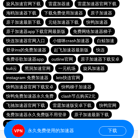
旋风加速官网下载
雷霆加器速
雷霆加速器官网下载
海鸥加速器下载
下载免费使用加速器
原子加速器
原子加速最新下载
元链加速器下载
快鸭加速器
原子加速器app下载官网最新版
免费网络加速器梯子
快连加速器官网入口
小猫咪crash加速器
白鲸加速
登录ins的免费加速器
起飞加速器最新版
快连
免费谷歌加速器app
outline官网
原子加速器下载安卓
kuli云
黑洞加速官网
一元机场
旋风加速器
instagram 免费加速器
lets快连官网
快鸭加速器官网下载安卓
快鸭梯子加速器
快鸭免费加速器永久免费
clash节点购买2元
飞驰加速器官网下载
雷霆加速版安卓下载
快鸭官网
免费加速器永久免费版不用登录
原子加速最新下载
梯子vp加速器永久免费加速
永久免费使用的加速器
下载