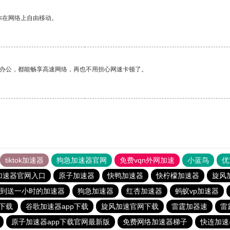
你在网络上自由移动。
作办公，都能畅享高速网络，再也不用担心网速卡顿了。
tiktok加速器
狗急加速器官网
免费vqn外网加速
小蓝鸟
优
加速器官网入口
原子加速器
快鸭加速器
快柠檬加速器
旋风
到送一小时的加速器
狗急加速器
红杏加速器
蚂蚁vp加速器
下载
谷歌加速器app下载
旋风加速官网下载
雷霆加器速
雷
原子加速器app下载官网最新版
免费网络加速器梯子
快连加速