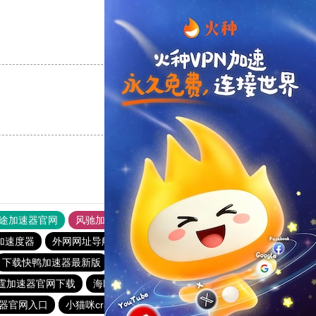
支持
[0]
反对
[0]
支持
[0]
反对
[0]
途加速器官网
风驰加速器
旋风加速器
加速度器
外网网址导航
软件中心
雷霆加速
狂飙加速器
下载快鸭加速器最新版
火箭加速器手机版
ios加速器
霆加速器官网下载
海鸥加速器下载
下载免费使用加速器
器官网入口
小猫咪crash加速器
白鲸加速