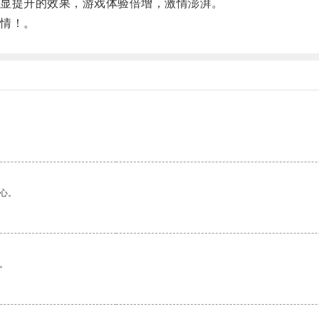
显提升的效果，游戏体验倍增，激情澎湃。
情！。
心。
。