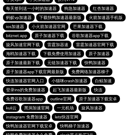
每天签到送一小时的加速器
狗急加速器
红杏加速器
蚂蚁vp加速器
下载快鸭加速器最新版
火箭加速器手机版
ios加速器
小火箭加速器官网
芒果加速器下载
bitznet.app
原子加速器下载
谷歌加速器app下载
旋风加速官网下载
雷霆加器速
雷霆加速器官网下载
海鸥加速器下载
下载免费使用加速器
原子加速器
原子加速最新下载
元链加速器下载
快鸭加速器
原子加速器app下载官网最新版
免费网络加速器梯子
快连加速器官网入口
小猫咪crash加速器
白鲸加速
登录ins的免费加速器
起飞加速器最新版
快连
免费谷歌加速器app
outline官网
原子加速器下载安卓
kuli云
黑洞加速官网
一元机场
旋风加速器
instagram 免费加速器
lets快连官网
快鸭加速器官网下载安卓
快鸭梯子加速器