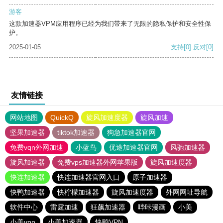
游客
这款加速器VPM应用程序已经为我们带来了无限的隐私保护和安全性保
护。
2025-01-05
支持
[0]
反对
[0]
友情链接
网站地图
QuickQ
旋风加速度器
旋风加速
坚果加速器
tiktok加速器
狗急加速器官网
免费vqn外网加速
小蓝鸟
优途加速器官网
风驰加速器
旋风加速器
免费vps加速器外网苹果版
旋风加速度器
快连加速器
快连加速器官网入口
原子加速器
快鸭加速器
快柠檬加速器
旋风加速度器
外网网址导航
软件中心
雷霆加速
狂飙加速器
哔咔漫画
小美
小美vpn
小美加速器
快鸭VPN