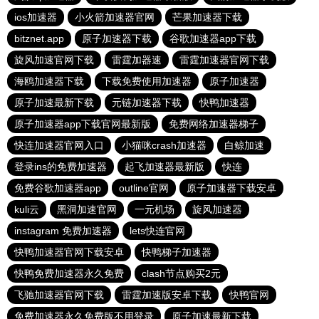
ios加速器
小火箭加速器官网
芒果加速器下载
bitznet.app
原子加速器下载
谷歌加速器app下载
旋风加速官网下载
雷霆加器速
雷霆加速器官网下载
海鸥加速器下载
下载免费使用加速器
原子加速器
原子加速最新下载
元链加速器下载
快鸭加速器
原子加速器app下载官网最新版
免费网络加速器梯子
快连加速器官网入口
小猫咪crash加速器
白鲸加速
登录ins的免费加速器
起飞加速器最新版
快连
免费谷歌加速器app
outline官网
原子加速器下载安卓
kuli云
黑洞加速官网
一元机场
旋风加速器
instagram 免费加速器
lets快连官网
快鸭加速器官网下载安卓
快鸭梯子加速器
快鸭免费加速器永久免费
clash节点购买2元
飞驰加速器官网下载
雷霆加速版安卓下载
快鸭官网
免费加速器永久免费版不用登录
原子加速最新下载