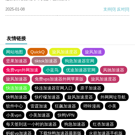
2025-01-08
支持
[0]
反对
[0]
友情链接
网站地图
QuickQ
旋风加速度器
旋风加速
坚果加速器
tiktok加速器
狗急加速器官网
免费vqn外网加速
小蓝鸟
优途加速器官网
风驰加速器
旋风加速器
免费vps加速器外网苹果版
旋风加速度器
快连加速器
快连加速器官网入口
原子加速器
快鸭加速器
快柠檬加速器
旋风加速度器
外网网址导航
软件中心
雷霆加速
狂飙加速器
哔咔漫画
小美
小美vpn
小美加速器
快鸭VPN
每天签到送一小时的加速器
狗急加速器
红杏加速器
蚂蚁vp加速器
下载快鸭加速器最新版
火箭加速器手机版