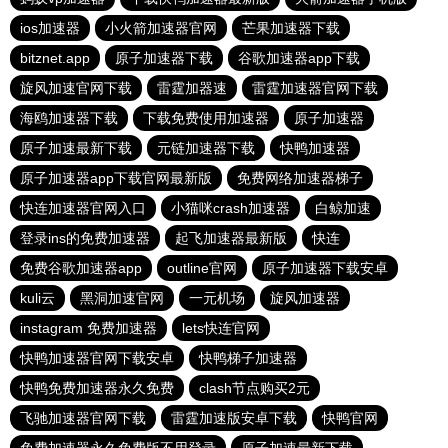
ios加速器
小火箭加速器官网
芒果加速器下载
bitznet.app
原子加速器下载
谷歌加速器app下载
旋风加速官网下载
雷霆加器速
雷霆加速器官网下载
海鸥加速器下载
下载免费使用加速器
原子加速器
原子加速最新下载
元链加速器下载
快鸭加速器
原子加速器app下载官网最新版
免费网络加速器梯子
快连加速器官网入口
小猫咪crash加速器
白鲸加速
登录ins的免费加速器
起飞加速器最新版
快连
免费谷歌加速器app
outline官网
原子加速器下载安卓
kuli云
黑洞加速官网
一元机场
旋风加速器
instagram 免费加速器
lets快连官网
快鸭加速器官网下载安卓
快鸭梯子加速器
快鸭免费加速器永久免费
clash节点购买2元
飞驰加速器官网下载
雷霆加速版安卓下载
快鸭官网