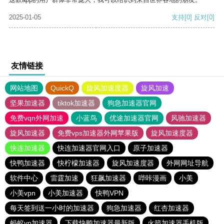
2025-01-05
支持
[0]
反对
[0]
友情链接
网站地图
QuickQ
旋风加速度器
旋风加速
坚果加速器
tiktok加速器
狗急加速器官网
免费vqn外网加速
小蓝鸟
优途加速器官网
风驰加速器
旋风加速器
免费vps加速器外网苹果版
旋风加速度器
快连加速器
快连加速器官网入口
原子加速器
快鸭加速器
快柠檬加速器
旋风加速度器
外网网址导航
软件中心
雷霆加速
狂飙加速器
哔咔漫画
小美
小美vpn
小美加速器
快鸭VPN
每天签到送一小时的加速器
狗急加速器
红杏加速器
蚂蚁vp加速器
下载快鸭加速器最新版
火箭加速器手机版