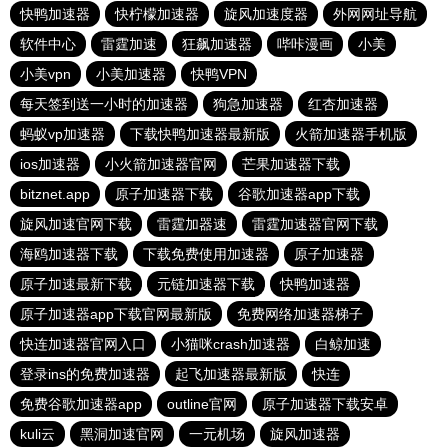
快鸭加速器
快柠檬加速器
旋风加速度器
外网网址导航
软件中心
雷霆加速
狂飙加速器
哔咔漫画
小美
小美vpn
小美加速器
快鸭VPN
每天签到送一小时的加速器
狗急加速器
红杏加速器
蚂蚁vp加速器
下载快鸭加速器最新版
火箭加速器手机版
ios加速器
小火箭加速器官网
芒果加速器下载
bitznet.app
原子加速器下载
谷歌加速器app下载
旋风加速官网下载
雷霆加器速
雷霆加速器官网下载
海鸥加速器下载
下载免费使用加速器
原子加速器
原子加速最新下载
元链加速器下载
快鸭加速器
原子加速器app下载官网最新版
免费网络加速器梯子
快连加速器官网入口
小猫咪crash加速器
白鲸加速
登录ins的免费加速器
起飞加速器最新版
快连
免费谷歌加速器app
outline官网
原子加速器下载安卓
kuli云
黑洞加速官网
一元机场
旋风加速器