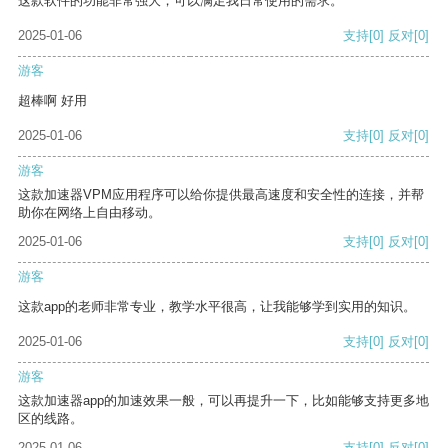
这款软件的功能非常强大，可以满足我日常使用的需求。
2025-01-06
支持
[0]
反对
[0]
游客
超棒啊 好用
2025-01-06
支持
[0]
反对
[0]
游客
这款加速器VPM应用程序可以给你提供最高速度和安全性的连接，并帮
助你在网络上自由移动。
2025-01-06
支持
[0]
反对
[0]
游客
这款app的老师非常专业，教学水平很高，让我能够学到实用的知识。
2025-01-06
支持
[0]
反对
[0]
游客
这款加速器app的加速效果一般，可以再提升一下，比如能够支持更多地
区的线路。
2025-01-06
支持
[0]
反对
[0]