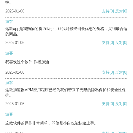
护。
2025-01-06
支持
[0]
反对
[0]
游客
这款app是我购物的得力助手，让我能够找到最优惠的价格，买到最合适
的商品。
2025-01-06
支持
[0]
反对
[0]
游客
我喜欢这个软件 作者加油
2025-01-06
支持
[0]
反对
[0]
游客
这款加速器VPM应用程序已经为我们带来了无限的隐私保护和安全性保
护。
2025-01-06
支持
[0]
反对
[0]
游客
这款软件的操作非常简单，即使是小白也能快速上手。