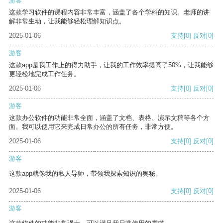
游客
这款学习软件的课程内容非常丰富，涵盖了各个学科的知识。老师的讲
解非常生动，让我能够轻松理解知识点。
2025-01-06
支持
[0]
反对
[0]
游客
这款app是我工作上的得力助手，让我的工作效率提高了50%，让我能够
更轻松地完成工作任务。
2025-01-06
支持
[0]
反对
[0]
游客
这款办公软件的功能非常全面，涵盖了文档、表格、演示文稿等各个方
面。我可以使用它来完成日常办公的所有任务，非常方便。
2025-01-06
支持
[0]
反对
[0]
游客
这款app就像我的私人导师，带领我探索知识的奥秘。
2025-01-06
支持
[0]
反对
[0]
游客